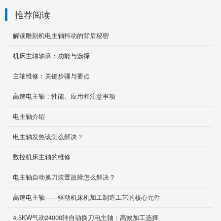
推荐阅读
解读雕刻机电主轴抖动的背后秘密
机床主轴轴承：功能与选择
主轴维修：关键步骤与要点
高速电主轴：性能、应用和注意事项
电主轴介绍
电主轴发热该怎么解决？
5.5千瓦段差磨砂轮轴
2023-03-16
数控机床主轴的维修
电主轴自动换刀装置故障怎么解决？
高速电主轴——驱动机床机加工制造工艺的核心元件
11千瓦永磁双头磨刀机电主轴
2023-03-16
4.5KW气动24000转自动换刀电主轴：高效加工选择